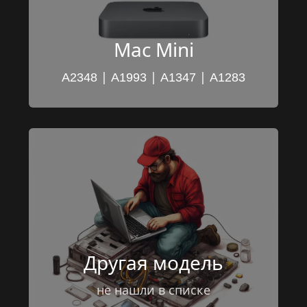
Mac Mini
 | 
 | 
 | 
A2348
A1993
A1347
A1283
Другая модель
не нашли в списке