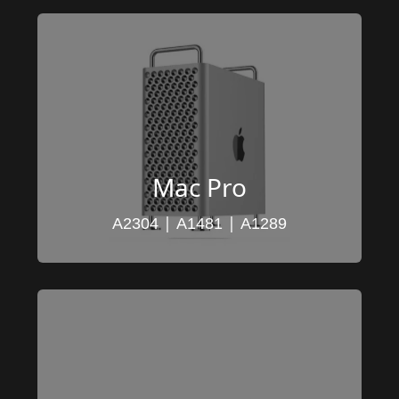
Mac Pro
 | 
 | 
A2304
A1481
A1289