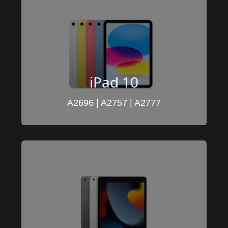
iPad 10
A2696 | A2757 | A2777