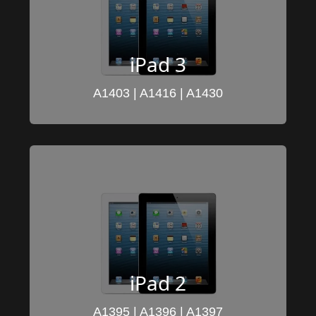
iPad 3
A1403 | A1416 | A1430
iPad 2
A1395 | A1396 | A1397