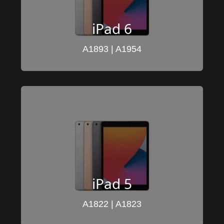
iPad 6
A1893 | A1954
iPad 5
A1822 | A1823