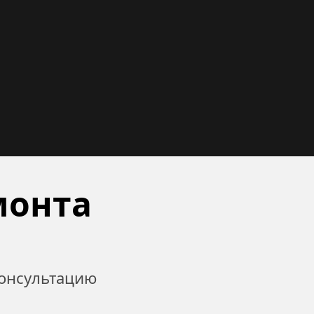
онта 
онсультацию 