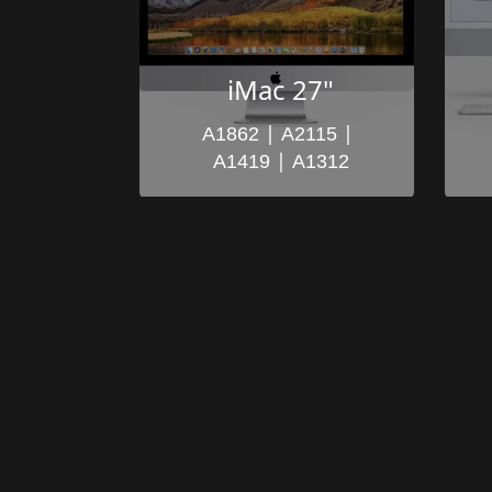
iMac 27"
 | 
 | 
A1862
A2115
 | 
A1419
A1312