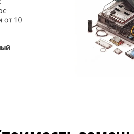
 
е 
 от 10 
ый 