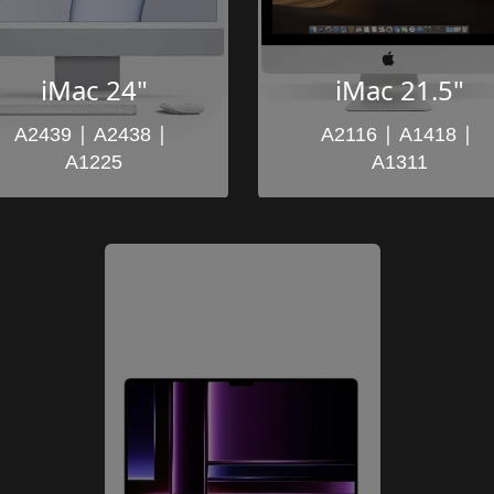
iMac 24"
iMac 21.5"
 | 
 | 
 | 
 | 
A2439
A2438
A2116
A1418
A1225
A1311