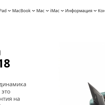
iPad
MacBook
Mac
iMac
Информация
Ко
 
18
динамика 
это 
тия на 