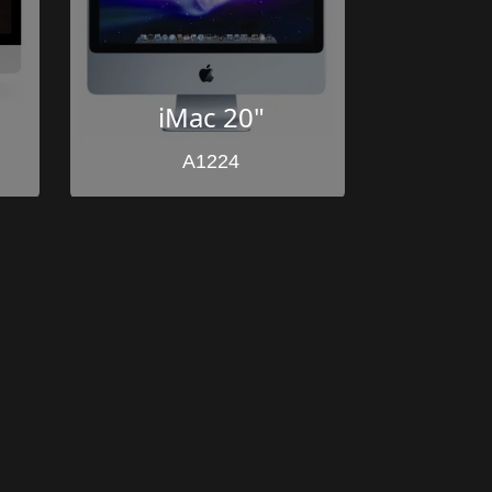
iMac 20"
A1224