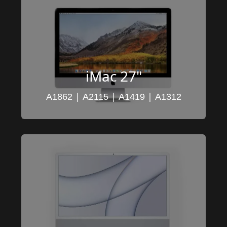
iMac 27"
 | 
 | 
 | 
A1862
A2115
A1419
A1312