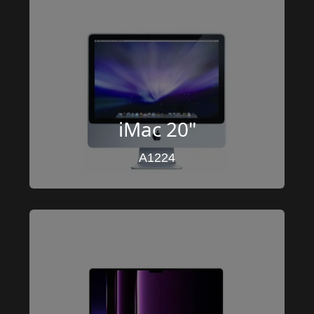
iMac 20"
A1224