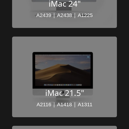
iMac 24"
 | 
 | 
A2439
A2438
A1225
iMac 21.5"
 | 
 | 
A2116
A1418
A1311