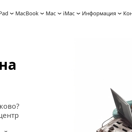
iPad
MacBook
Mac
iMac
Информация
Ко
на 
ково? 
ентр 