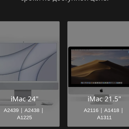
iMac 24"
iMac 21.5"
 | 
 | 
 | 
 | 
A2439
A2438
A2116
A1418
A1225
A1311