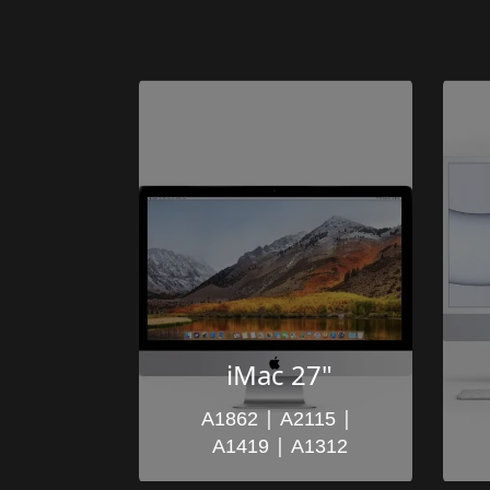
iMac 27"
 | 
 | 
A1862
A2115
 | 
A1419
A1312