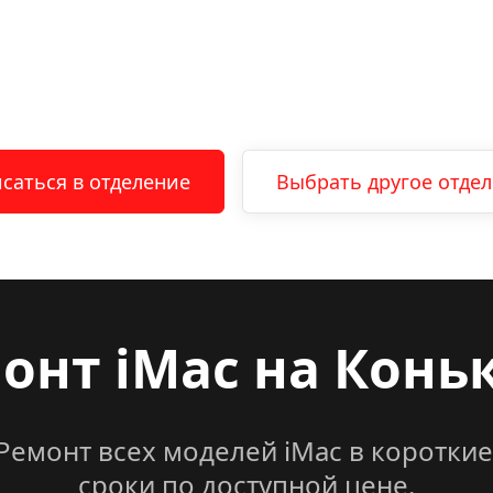
саться в отделение
Выбрать другое отде
онт iMac на 
Конь
Ремонт всех моделей iMac в короткие
сроки по доступной цене.