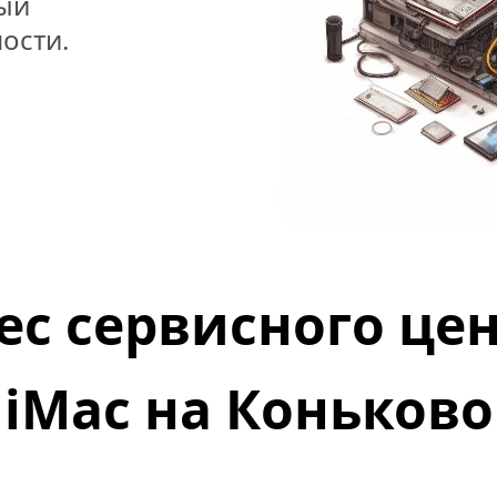
ый 
ости.
ес сервисного цен
iMac на 
Коньково