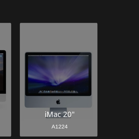
iMac 20"
A1224