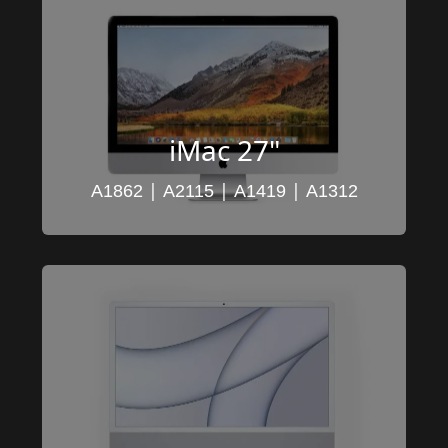
iMac 27"
 | 
 | 
 | 
A1862
A2115
A1419
A1312