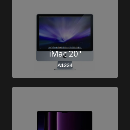
iMac 20"
A1224