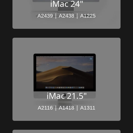
iMac 24"
 | 
 | 
A2439
A2438
A1225
iMac 21.5"
 | 
 | 
A2116
A1418
A1311