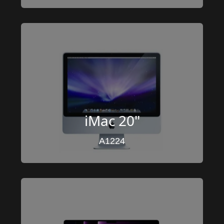
iMac 20"
A1224