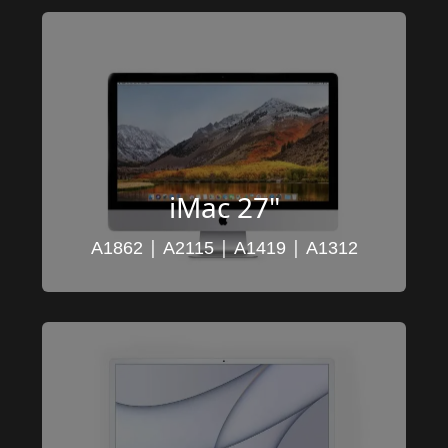
iMac 27"
 | 
 | 
 | 
A1862
A2115
A1419
A1312