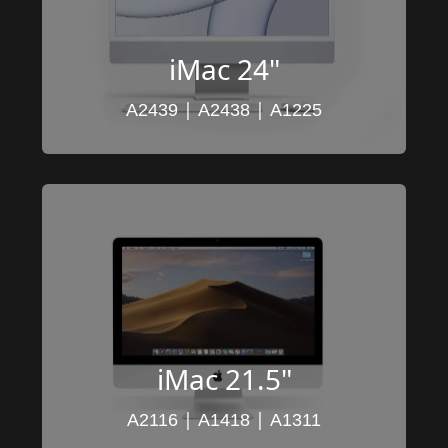
iMac 24"
 | 
 | 
A2439
A2438
A1225
iMac 21.5"
 | 
 | 
A2116
A1418
A1311