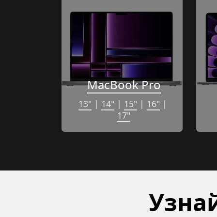
MacBook Pro
13"
 | 
14"
 | 
15"
 | 
16"
 | 
17"
Узнай