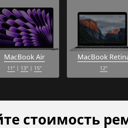
MacBook Air
MacBook Retin
11"
 | 
13"
 | 
15"
12"
те стоимость рем