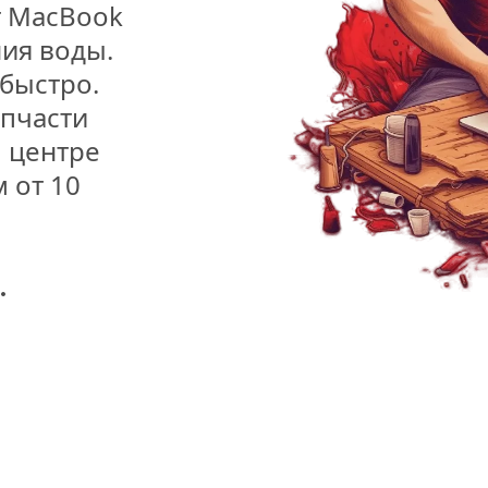
 MacBook 
ия воды. 
быстро. 
пчасти 
 центре 
 от 10 
.