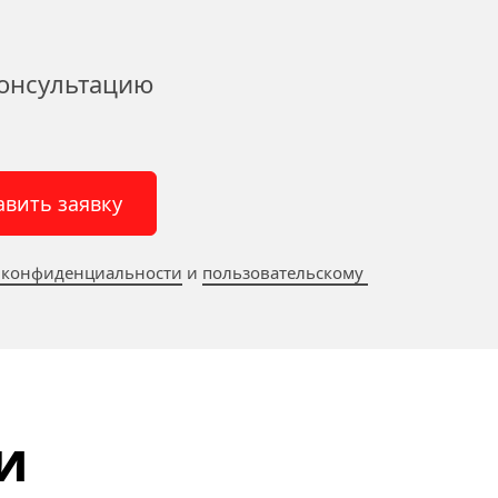
онсультацию 
авить заявку
 конфиденциальности
 и 
пользовательскому 
и