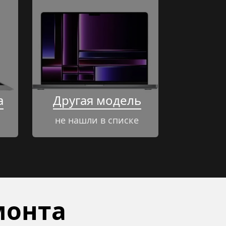
a
Другая модель
не нашли в списке
онта 