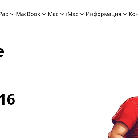
iPad
MacBook
Mac
iMac
Информация
Ко
 
6 