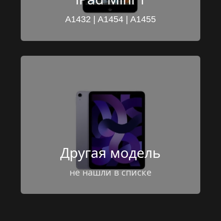
A1432 | A1454 | A1455
Другая модель
не нашли в списке