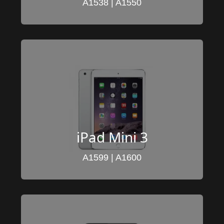
A1538 | A1550
iPad Mini 3
A1599 | A1600