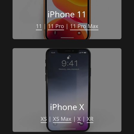
iPhone 11
11
 | 
11 Pro
 | 
11 Pro Max
iPhone X
XS
 | 
XS Max
 | 
X
 | 
XR