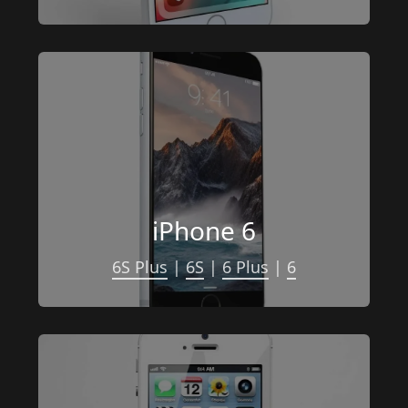
iPhone 6
6S Plus
 | 
6S
 | 
6 Plus
 | 
6