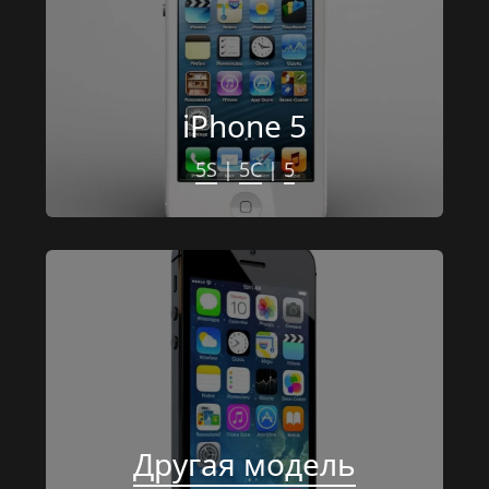
iPhone 5
5S
 | 
5C
 | 
5
Другая модель