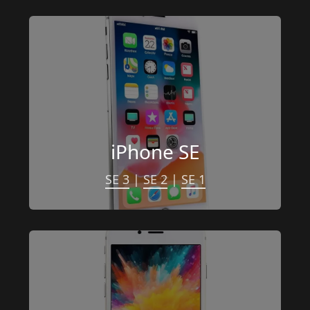
iPhone SE
SE 3
 | 
SE 2
 | 
SE 1