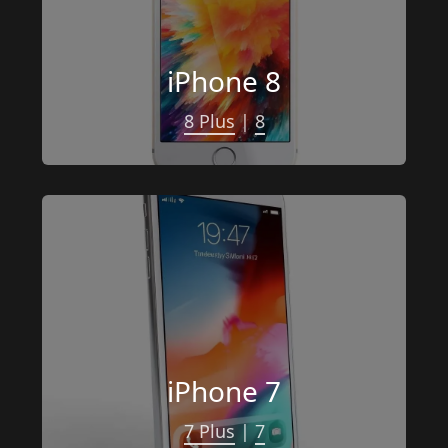
iPhone 8
8 Plus
 | 
8
iPhone 7
7 Plus
 | 
7