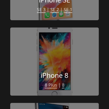
SE 3
 | 
SE 2
 | 
SE 1
iPhone 8
8 Plus
 | 
8