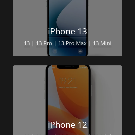
iPhone 13
13
 | 
13 Pro
 | 
13 Pro Max
 | 
13 Mini
iPhone 12