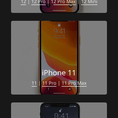
12
 | 
12 Pro
 | 1
2 Pro Max
 | 
12 Mini
iPhone 11
11
 | 
11 Pro
 | 
11 Pro Max