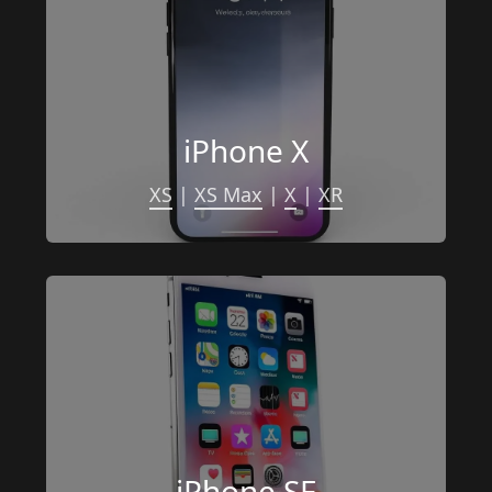
iPhone X
XS
 | 
XS Max
 | 
X
 | 
XR
iPhone SE