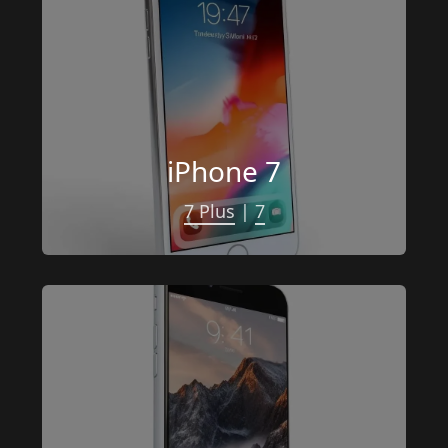
iPhone 7
7 Plus
 | 
7