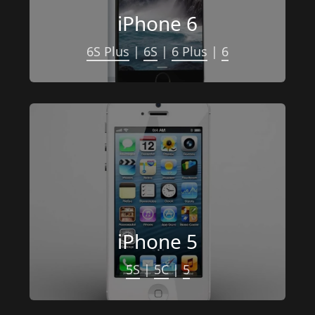
iPhone 6
6S Plus
 | 
6S
 | 
6 Plus
 | 
6
iPhone 5
5S
 | 
5C
 | 
5