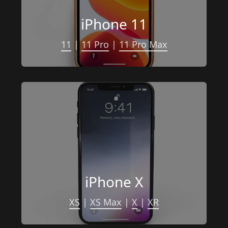
iPhone 11
11
 | 
11 Pro
 | 
11 Pro Max
iPhone X
XS
 | 
XS Max
 | 
X
 | 
XR