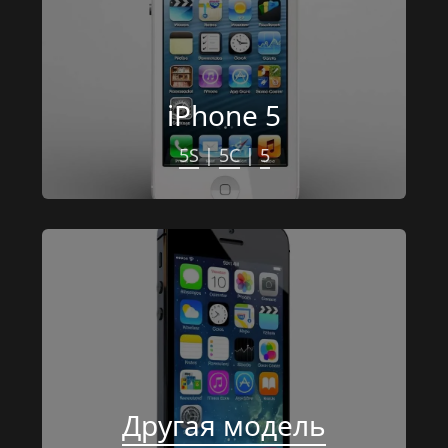
iPhone 5
5S
 | 
5C
 | 
5
Другая модель