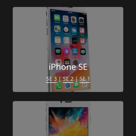
iPhone SE
SE 3
 | 
SE 2
 | 
SE 1