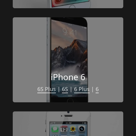
iPhone 6
6S Plus
 | 
6S
 | 
6 Plus
 | 
6