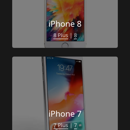
iPhone 8
8 Plus
 | 
8
iPhone 7
7 Plus
 | 
7