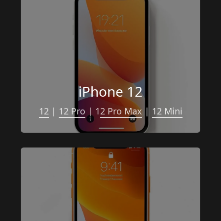
iPhone 12
12
 | 
12 Pro
 | 1
2 Pro Max
 | 
12 Mini