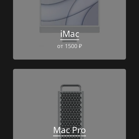
iMac
от 1500 ₽
Mac Pro