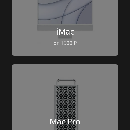
iMac
от 1500 ₽
Mac Pro