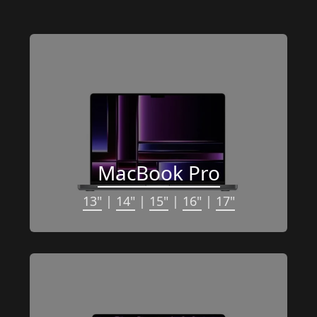
MacBook Pro
13"
 | 
14"
 | 
15"
 | 
16"
 | 
17"