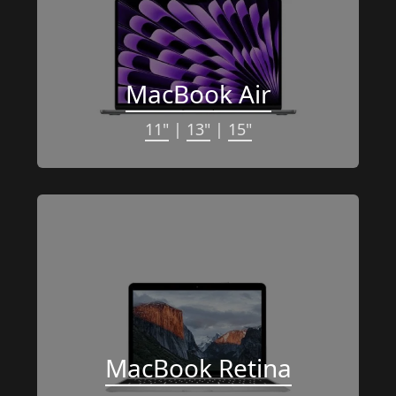
MacBook Air
11"
 | 
13"
 | 
15"
MacBook Retina