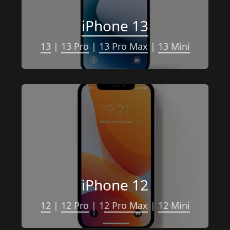
iPhone 13
13
 | 
13 Pro
 | 
13 Pro Max
 | 
13 Mini
iPhone 12
12
 | 
12 Pro
 | 1
2 Pro Max
 | 
12 Mini