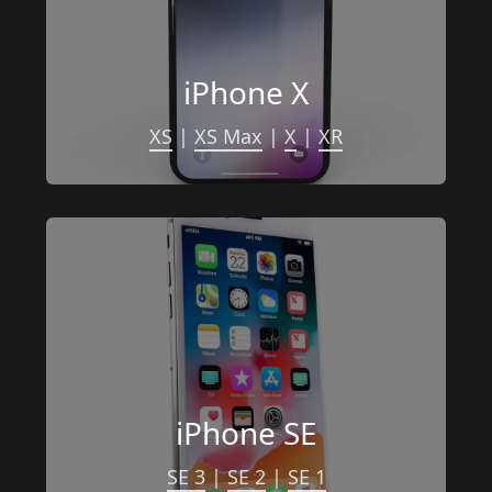
iPhone X
XS
 | 
XS Max
 | 
X
 | 
XR
iPhone SE
SE 3
 | 
SE 2
 | 
SE 1