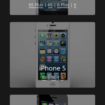
6S Plus
 | 
6S
 | 
6 Plus
 | 
6
iPhone 5
5S
 | 
5C
 | 
5