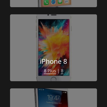
iPhone 8
8 Plus
 | 
8