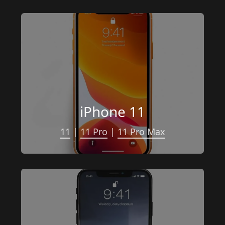
iPhone 11
11
 | 
11 Pro
 | 
11 Pro Max