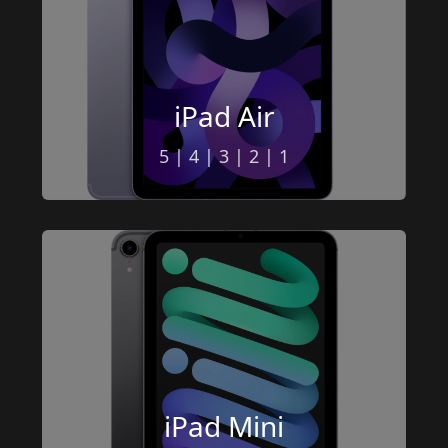
iPad Air
5
 | 
4
 | 
3
 | 
2
 | 
1
iPad Mini