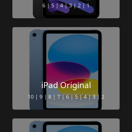
6
 | 
5
 | 
4
 | 
3
 | 
2
 |
 1
iPad Original
10
 | 
9
 | 
8
 | 
7
 | 
6
 | 
5
 | 
4
 | 
3
 | 
2