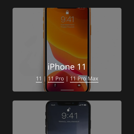
iPhone 11
11
 | 
11 Pro
 | 
11 Pro Max