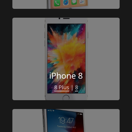
iPhone 8
8 Plus
 | 
8