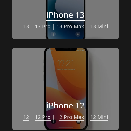
iPhone 13
13
 | 
13 Pro
 | 
13 Pro Max
 | 
13 Mini
iPhone 12
12
 | 
12 Pro
 | 1
2 Pro Max
 | 
12 Mini