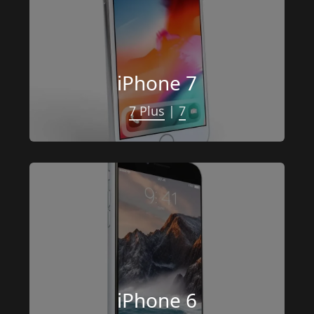
iPhone 7
7 Plus
 | 
7
iPhone 6