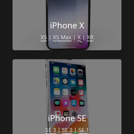
iPhone X
XS
 | 
XS Max
 | 
X
 | 
XR
iPhone SE
SE 3
 | 
SE 2
 | 
SE 1