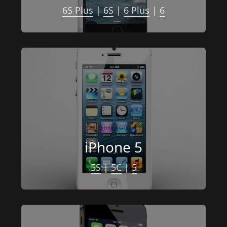
6S Plus
 | 
6S
 | 
6 Plus
 | 
6
iPhone 5
5S
 | 
5C
 | 
5