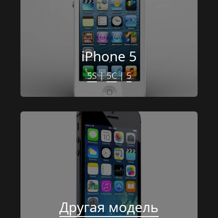
iPhone 5
5S
 | 
5C
 | 
5
Другая модель