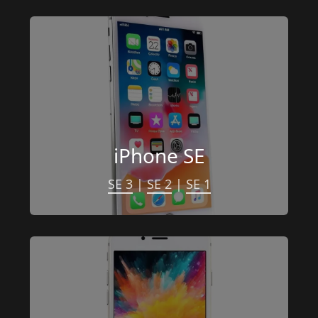
iPhone SE
SE 3
 | 
SE 2
 | 
SE 1