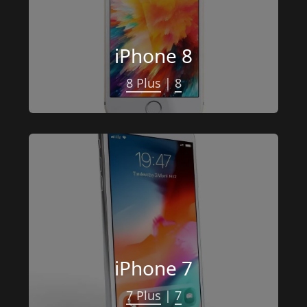
iPhone 8
8 Plus
 | 
8
iPhone 7
7 Plus
 | 
7