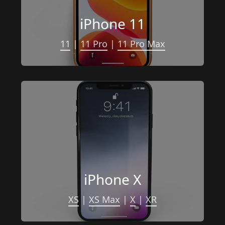
iPhone 11
11
 | 
11 Pro
 | 
11 Pro Max
iPhone X
XS
 | 
XS Max
 | 
X
 | 
XR