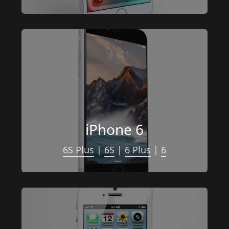
iPhone 6
6S Plus
 | 
6S
 | 
6 Plus
 | 
6