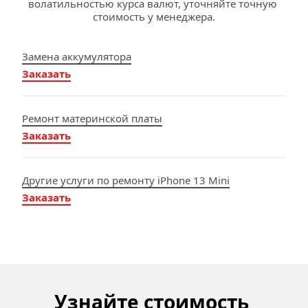
волатильностью курса валют, уточняйте точную 
стоимость у менеджера.
За
мена аккум
улятора
Заказать
Ремо
нт материн
ской платы
Заказать
Другие услуг
и по 
р
емонту
 iPhone 13 Mini
Заказать
Узнайте стоимость 