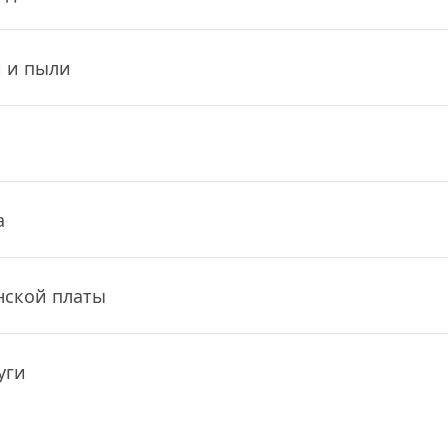
и и пыли
а
нской платы
уги