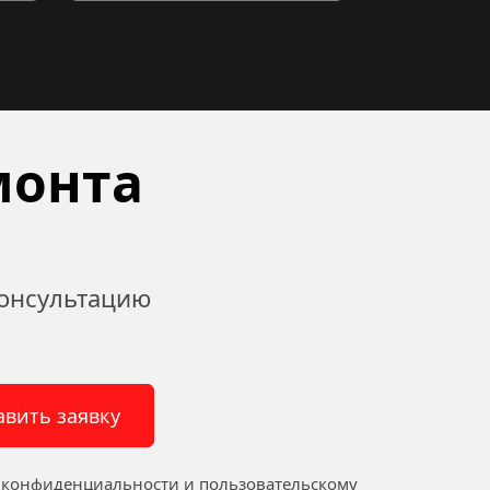
онта 
онсультацию 
авить заявку
 конфиденциальности
 и 
пользовательскому 