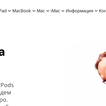
iPad
MacBook
Mac
iMac
Информация
Ко
 
s
Pods 
дем 
о. 