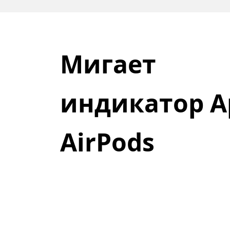
Мигает 
индикатор 
A
AirPods