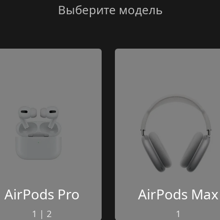
Выберите модель
AirPods
 Pro
AirPods
 Max
1
 | 
2
1