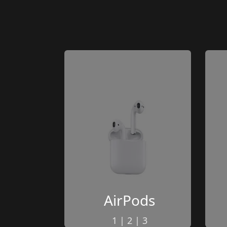
AirPods
1
 | 
2
 | 
3