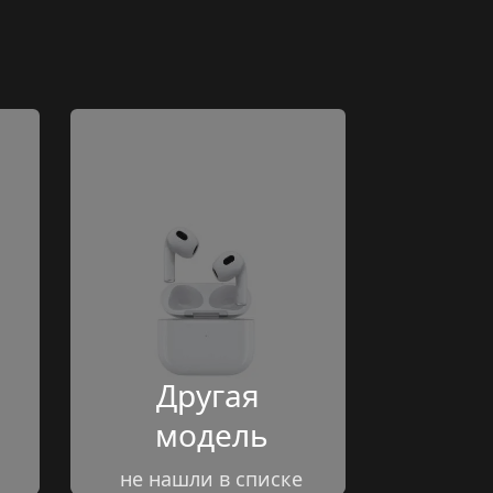
Другая 
модель
не нашли в списке