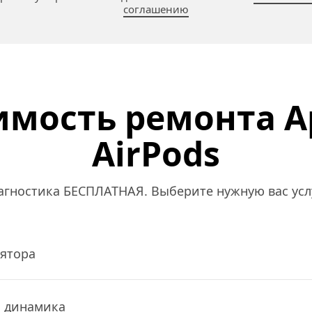
соглашению
имость ремонта Ap
AirPods
агностика БЕСПЛАТНАЯ. Выберите нужную вас услу
лятора
и динамика