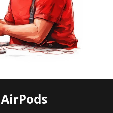
AirPods