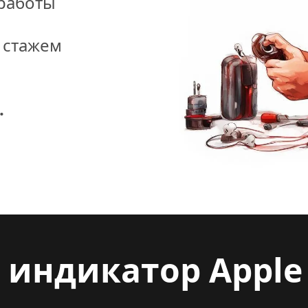
работы 
стажем 
.
 индикатор Apple 