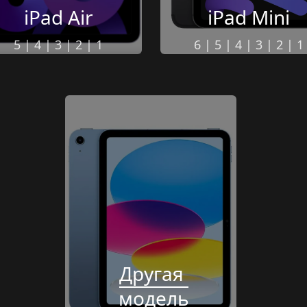
iPad Air
iPad Mini
5
 | 
4
 | 
3
 | 
2
 | 
1
6
 | 
5
 | 
4
 | 
3
 | 
2
 |
 1
Другая 
модель