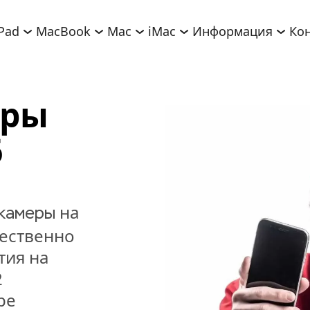
iPad
MacBook
Mac
iMac
Информация
Ко
ры 
6
 на 
камеры
чественно 
ия на 
 
е 