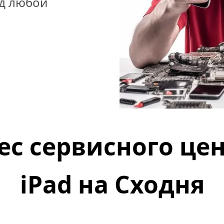
д любой 
ес сервисного цен
iPad на 
Сходня