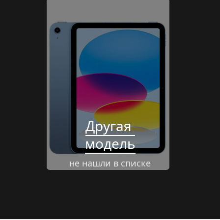
Другая 
модель
не нашли в списке