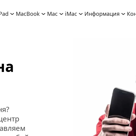
iPad
MacBook
Mac
iMac
Информация
Ко
а 
я? 
ентр 
авляем 