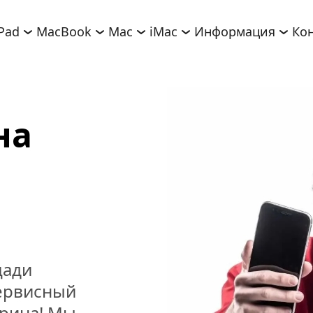
iPad
MacBook
Mac
iMac
Информация
Ко
а 
ади 
ервисный 
рина! Мы 