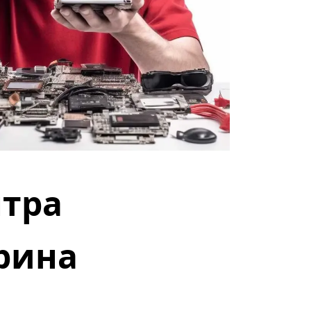
тра 
рина