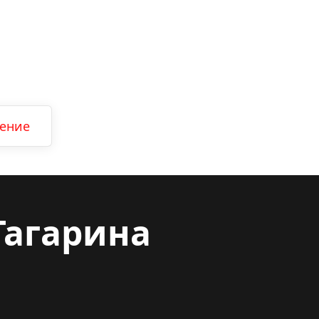
ление
Гагарина