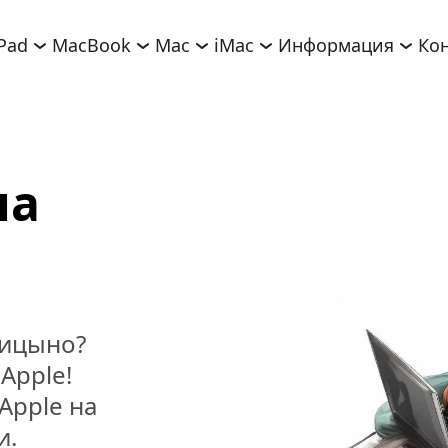
iPad
MacBook
Mac
iMac
Информация
Ко
а 
ицыно? 
pple! 
pple на 
. 