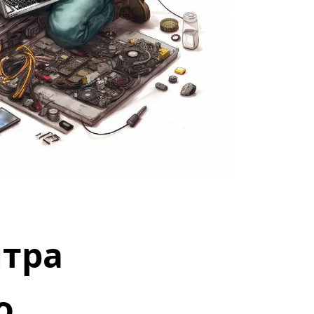
тра 
о