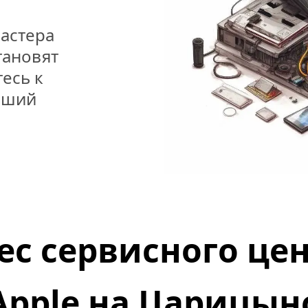
стера 
ановят 
сь к 
чший 
ес сервисного цен
Apple на Царицын