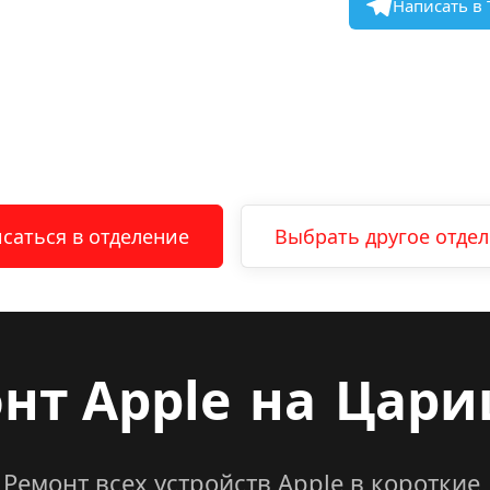
Написать в 
саться в отделение
Выбрать другое отде
нт Apple
на
Цари
Ремонт всех устройств Apple в короткие 