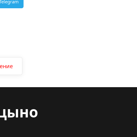
Telegram
ление
цыно