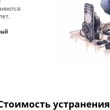
 
няются 
лет.
ый 
Стоимость устранения 