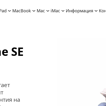
iPad
MacBook
Mac
iMac
Информация
Ко
 SE 
ает 
т 
тия на 